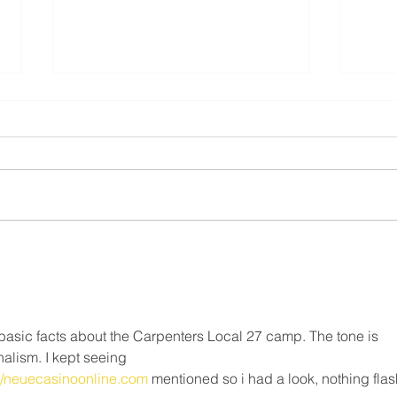
Resi
⚠️ UPDATE - Residential
FAQ
Roofing Agreement - Strike
Continues ⚠️
What 
❗️May 9th, 2025❗️ Dear Members,
do on
This notice is to inform you that as
strik
of Friday May 9, 2025, the legal
Canad
strike in the residential roofing...
Freed
e basic facts about the Carpenters Local 27 camp. The tone is 
nalism. I kept seeing 
iew/neuecasinoonline.com
 mentioned so i had a look, nothing flas