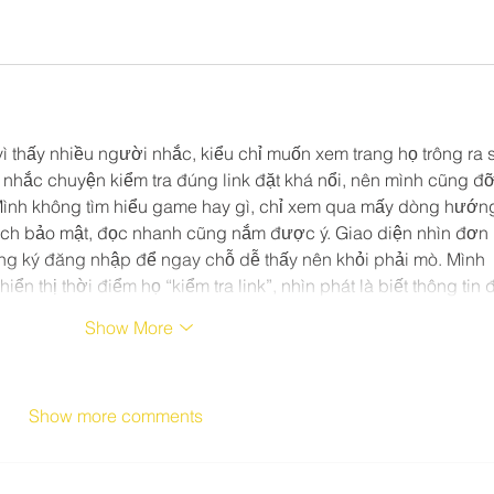
vì thấy nhiều người nhắc, kiểu chỉ muốn xem trang họ trông ra 
ọ nhắc chuyện kiểm tra đúng link đặt khá nổi, nên mình cũng đỡ
Mình không tìm hiểu game hay gì, chỉ xem qua mấy dòng hướn
ch bảo mật, đọc nhanh cũng nắm được ý. Giao diện nhìn đơn 
ăng ký đăng nhập để ngay chỗ dễ thấy nên khỏi phải mò. Mình 
 hiển thị thời điểm họ “kiểm tra link”, nhìn phát là biết thông tin
Show More
Show more comments