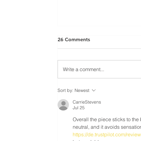
⚠️ UPDATE: ATTENTION
26 Comments
RESIDENTIAL ROOFING
MEMBERS! ⚠️
Ratification Meeting ❗️Residential
Roofing Sector Tuesday May
Write a comment...
20th, 2025 - 7:30 AM❗️ 📍
Carpenters’ Union Office -
Meeting Hall (222...
Sort by:
Newest
CarrieStevens
Jul 25
Overall the piece sticks to th
neutral, and it avoids sensatio
https://de.trustpilot.com/rev