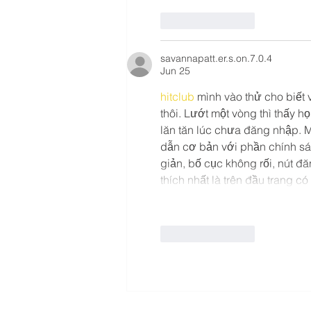
Like
Reply
savannapatt.er.s.on.7.0.4
Jun 25
hitclub
 mình vào thử cho biết 
thôi. Lướt một vòng thì thấy h
lăn tăn lúc chưa đăng nhập. 
dẫn cơ bản với phần chính sá
giản, bố cục không rối, nút đ
thích nhất là trên đầu trang có
Like
Reply