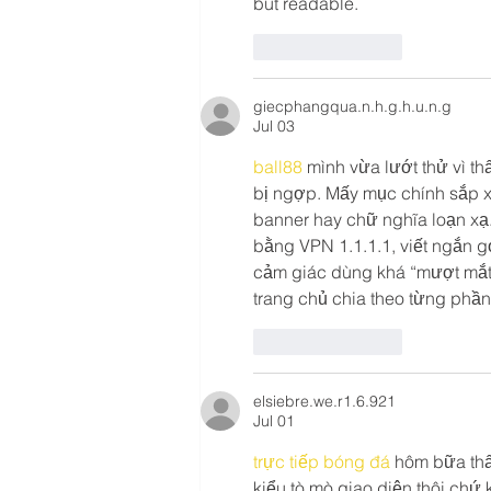
but readable.
Like
Reply
giecphangqua.n.h.g.h.u.n.g
Jul 03
ball88
 mình vừa lướt thử vì th
bị ngợp. Mấy mục chính sắp xế
banner hay chữ nghĩa loạn xạ.
bằng VPN 1.1.1.1, viết ngắn g
cảm giác dùng khá “mượt mắt”,
trang chủ chia theo từng phần
Like
Reply
elsiebre.we.r1.6.921
Jul 01
trực tiếp bóng đá
 hôm bữa thấ
kiểu tò mò giao diện thôi chứ 