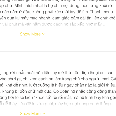
p chữ. Mình thích nhất là họ chia nội dung theo từng khối rõ 
hần nào nằm ở đâu, không phải kéo mỏi tay để tìm. Thanh menu 
yển qua lại mấy mục nhanh, cảm giác bấm cái ăn liền chứ khô
xem vài phút mà vẫn nắm được cách họ sắp xếp nhờ mấy…
Show More
i người nhắc hoài nên tiện tay mở thử trên điện thoại coi sao. 
ào chơi gì, chỉ xem cách họ làm trang chủ cho người mới. C
hối khá dễ nhìn, lướt xuống là hiểu ngay phần nào là giới thiệu,
ng, không bị dồn chữ một cục. Có đoạn họ nhắc cộng đồng thàn
ũng hơi lo sẽ kiểu “khoe số” rồi rối mắt, mà họ trình bày khá gọ
 dễ thấy, tiêu đề to vừa phải, mấy hộp nội dung canh thẳng…
Show More