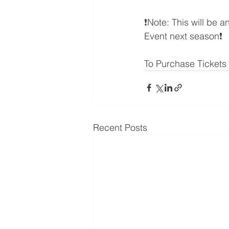
❗️Note: This will be 
Event next season❗️
To Purchase Tickets V
Recent Posts