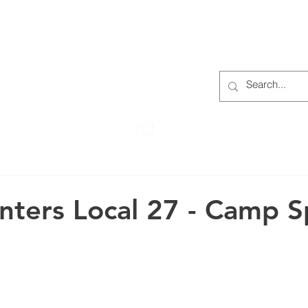
S
ABOUT
MEMBERS
OUR HISTORY
EVENTS
TR
222 Rowntree Dairy Road
Woodbridge, ON, L4L 9T2
nters Local 27 - Camp 