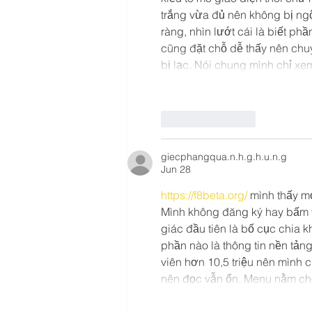
trắng vừa đủ nên không bị ngộ
ràng, nhìn lướt cái là biết p
cũng đặt chỗ dễ thấy nên chu
bị lạc. Nói chung mình chỉ 
Like
Reply
giecphangqua.n.h.g.h.u.n.g
Jun 28
https://f8beta.org/
 mình thấy mọ
Mình không đăng ký hay bấm v
giác đầu tiên là bố cục chia k
phần nào là thông tin nền tả
viên hơn 10,5 triệu nên mình c
nên đọc vẫn ổn. Menu nằm chỗ