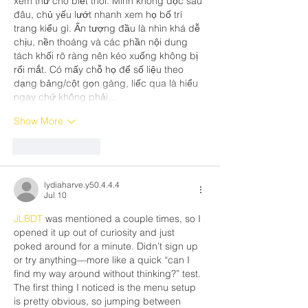
xem thử cho biết thôi. Mình không đọc sâu 
đâu, chủ yếu lướt nhanh xem họ bố trí 
trang kiểu gì. Ấn tượng đầu là nhìn khá dễ 
chịu, nền thoáng và các phần nội dung 
tách khối rõ ràng nên kéo xuống không bị 
rối mắt. Có mấy chỗ họ để số liệu theo 
dạng bảng/cột gọn gàng, liếc qua là hiểu 
ngay chứ không phải…
Show More
Like
Reply
lydiaharve.y50.4.4.4
Jul 10
JLBDT
 was mentioned a couple times, so I 
opened it up out of curiosity and just 
poked around for a minute. Didn’t sign up 
or try anything—more like a quick “can I 
find my way around without thinking?” test. 
The first thing I noticed is the menu setup 
is pretty obvious, so jumping between 