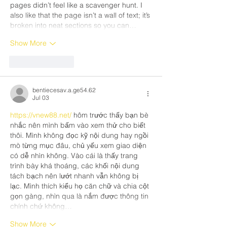
pages didn’t feel like a scavenger hunt. I 
also like that the page isn’t a wall of text; it’s 
broken into neat sections so you can…
Show More
Like
Reply
bentiecesav.a.ge54.62
Jul 03
https://vnew88.net/
 hôm trước thấy bạn bè 
nhắc nên mình bấm vào xem thử cho biết 
thôi. Mình không đọc kỹ nội dung hay ngồi 
mò từng mục đâu, chủ yếu xem giao diện 
có dễ nhìn không. Vào cái là thấy trang 
trình bày khá thoáng, các khối nội dung 
tách bạch nên lướt nhanh vẫn không bị 
lạc. Mình thích kiểu họ căn chữ và chia cột 
gọn gàng, nhìn qua là nắm được thông tin 
chính chứ không…
Show More