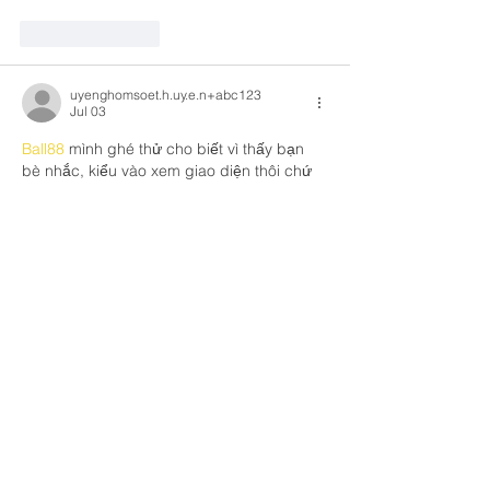
Like
Reply
uyenghomsoet.h.uy.e.n+abc123
Jul 03
Ball88
 mình ghé thử cho biết vì thấy bạn 
bè nhắc, kiểu vào xem giao diện thôi chứ 
chưa tính chơi gì. Ấn tượng đầu là trang 
chia nội dung theo từng mảng nhìn khá 
thoáng, lướt một vòng là nắm được chỗ 
nào là giới thiệu, chỗ nào là phần chính, 
không bị “dội chữ” khó chịu. Mình cũng có 
liếc qua đoạn họ ghi thông tin nền tảng, 
thấy có nhắc giấy phép PAGCOR với MGA 
nên cảm…
Show More
Like
Reply
robert50powell.9.5.8.4+abc123