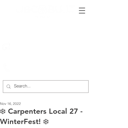
222 Rowntree Dairy Road
Woodbridge, ON, L4L 9T2
905-652-4140
Nov 16, 2022
❄️ Carpenters Local 27 -
WinterFest! ❄️